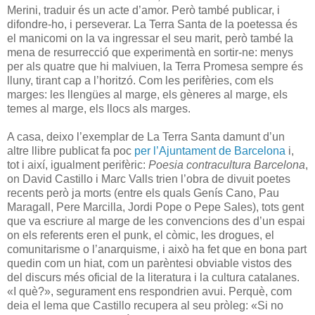
Merini, traduir és un acte d’amor. Però també publicar, i
difondre-ho, i perseverar. La Terra Santa de la poetessa és
el manicomi on la va ingressar el seu marit, però també la
mena de resurrecció que experimentà en sortir-ne: menys
per als quatre que hi malviuen, la Terra Promesa sempre és
lluny, tirant cap a l’horitzó. Com les perifèries, com els
marges: les llengües al marge, els gèneres al marge, els
temes al marge, els llocs als marges.
A casa, deixo l’exemplar de La Terra Santa damunt d’un
altre llibre publicat fa poc
per l’Ajuntament de Barcelona
i,
tot i així, igualment perifèric:
Poesia contracultura Barcelona
,
on David Castillo i Marc Valls trien l’obra de divuit poetes
recents però ja morts (entre els quals Genís Cano, Pau
Maragall, Pere Marcilla, Jordi Pope o Pepe Sales), tots gent
que va escriure al marge de les convencions des d’un espai
on els referents eren el punk, el còmic, les drogues, el
comunitarisme o l’anarquisme, i això ha fet que en bona part
quedin com un hiat, com un parèntesi obviable vistos des
del discurs més oficial de la literatura i la cultura catalanes.
«I què?», segurament ens respondrien avui. Perquè, com
deia el lema que Castillo recupera al seu pròleg: «Si no