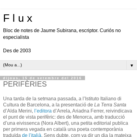
F l u x
Bloc de notes de Jaume Subirana, escriptor. Curiós no
especialista
Des de 2003
▼
dijous, 15 de setembre del 2016
PERIFÈRIES
Una tarda de la setmana passada, a l’Istituto Italiano di
Cultura de Barcelona, a la presentació de
La Terra Santa
d’Alda Merini,
l’editora
d’Arrela, Ariadna Ferrer, reivindicava
el punt de vista perifèric: des de Menorca, amb traducció
d’una eivissenca (Nora Albert), una petita editorial publica
per primera vegada en català una poeta contemporània
traduïda
de l'italià
. Sens dubte, com va dir un dia la mateixa